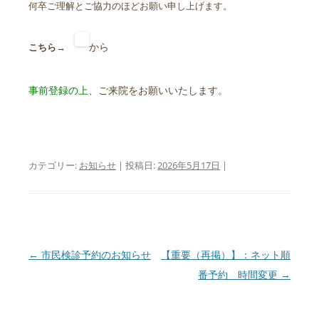
何卒ご理解とご協力のほどお願い申し上げます。
から
こちら→
事前登録の上
、ご来院をお願いいたします。
カテゴリー:
お知らせ
| 投稿日:
2026年5月17日
|
←
市民検診予約のお知らせ
【重要（再掲）】：ネット順
投
番予約 時間変更
→
稿
ナ
ビ